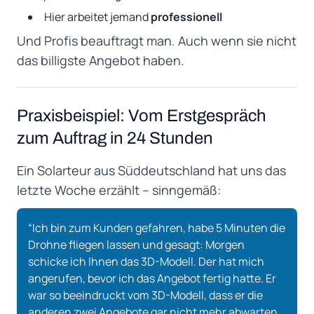
Hier arbeitet jemand
professionell
Und Profis beauftragt man. Auch wenn sie nicht
das billigste Angebot haben.
Praxisbeispiel: Vom Erstgespräch
zum Auftrag in 24 Stunden
Ein Solarteur aus Süddeutschland hat uns das
letzte Woche erzählt – sinngemäß:
“Ich bin zum Kunden gefahren, habe 5 Minuten die
Drohne fliegen lassen und gesagt: Morgen
schicke ich Ihnen das 3D-Modell. Der hat mich
angerufen, bevor ich das Angebot fertig hatte. Er
war so beeindruckt vom 3D-Modell, dass er die
anderen zwei Angebote gar nicht mehr abwarten