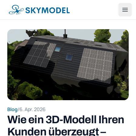
SKYMODEL
Ope
Blog
/
6. Apr. 2026
Wie ein 3D-Modell Ihren
Kunden überzeugt –